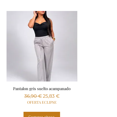
Pantalon gris suelto acampanado
Pantalón suelto bla
Precio
Precio de oferta
36,90 €
25,83 €
OFERTA ECLIPSE