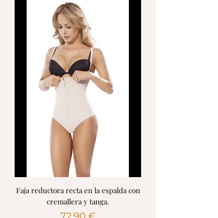
Faja reductora recta en la espalda con
cremallera y tanga.
Precio
72,90 €