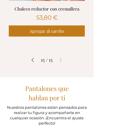
Chaleco reductor con cremallera
Precio
53,80 €
Agregar al carrito
15
/
15
Pantalones que
hablan por ti
Nuestros pantalones están pensados para
realzar tu figura y acompañarte en
cualquier ocasión. ¡Encuentra el ajuste
perfecto!