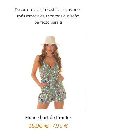
Desde el día a día hasta las ocasiones
más especiales, tenemos el diseño
perfecto para ti
Mono short de tirantes
Vestido camisero deni
Precio
Precio de oferta
35,90 €
17,95 €